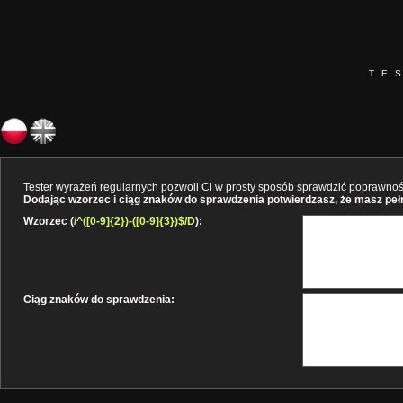
TE
Tester wyrażeń regularnych pozwoli Ci w prosty sposób sprawdzić poprawność 
Dodając wzorzec i ciąg znaków do sprawdzenia potwierdzasz, że masz pełne
Wzorzec (
/^([0-9]{2})-([0-9]{3})$/D
):
Ciąg znaków do sprawdzenia: