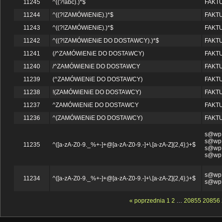
11245
^((?!abc).)*$
FAKT
11244
^((?!ZAMÓWiENiE).)*$
FAKT
11243
^((?!ZAMÓWiENiE).)*$
FAKT
11242
^((?!ZAMÓWiENiE DO DOSTAWCY).)*$
FAKT
11241
(/^ZAMÓWiENiE DO DOSTAWCY)
FAKT
11240
/^ZAMÓWiENiE DO DOSTAWCY
FAKT
11239
(^ZAMÓWiENiE DO DOSTAWCY)
FAKT
11238
!(ZAMÓWiENiE DO DOSTAWCY)
FAKT
11237
^ZAMÓWiENiE DO DOSTAWCY
FAKT
11236
^(ZAMÓWiENiE DO DOSTAWCY)
FAKT
s@wp.
s@wp.
11235
^([a-zA-Z0-9._%+-]+@[a-zA-Z0-9.-]+\.[a-zA-Z]{2,4};)+$
s@wp.
s@wp.
s@wp.
11234
^([a-zA-Z0-9._%+-]+@[a-zA-Z0-9.-]+\.[a-zA-Z]{2,4};)+$
s@wp.
« poprzednia
1
2
…
20855
20856