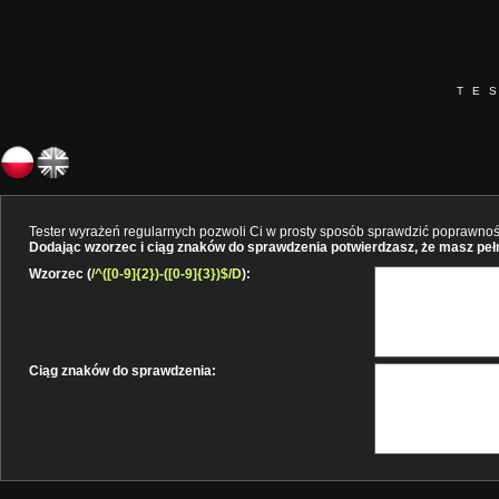
TE
Tester wyrażeń regularnych pozwoli Ci w prosty sposób sprawdzić poprawność 
Dodając wzorzec i ciąg znaków do sprawdzenia potwierdzasz, że masz pełne
Wzorzec (
/^([0-9]{2})-([0-9]{3})$/D
):
Ciąg znaków do sprawdzenia: