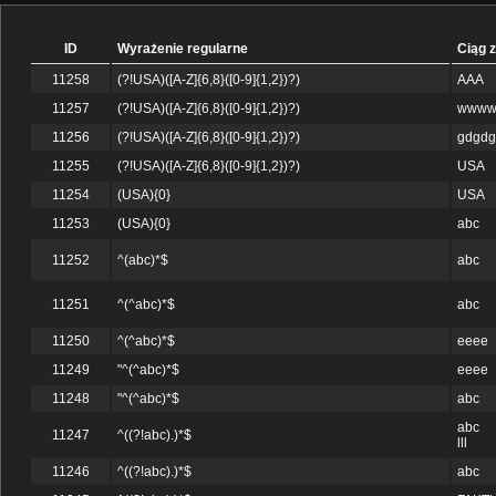
ID
Wyrażenie regularne
Ciąg 
11258
(?!USA)([A-Z]{6,8}([0-9]{1,2})?)
AAA
11257
(?!USA)([A-Z]{6,8}([0-9]{1,2})?)
www
11256
(?!USA)([A-Z]{6,8}([0-9]{1,2})?)
gdgdg
11255
(?!USA)([A-Z]{6,8}([0-9]{1,2})?)
USA
11254
(USA){0}
USA
11253
(USA){0}
abc
11252
^(abc)*$
abc
11251
^(^abc)*$
abc
11250
^(^abc)*$
eeee
11249
"^(^abc)*$
eeee
11248
"^(^abc)*$
abc
abc
11247
^((?!abc).)*$
lll
11246
^((?!abc).)*$
abc