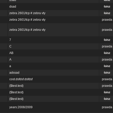
dsad
fałsz
dsad
fałsz
zebra 2601/tcp # zebra vty
fałsz
zebra 2601/tcp # zebra vty
prawda
zebra 2601/tcp # zebra vty
prawda
7
fałsz
C
prawda
AB
fałsz
A
prawda
a
fałsz
adssad
fałsz
cost.dsfdsf.dsfdsf
prawda
{$test.test}
prawda
{$test.test}
fałsz
{$test.test}
fałsz
years:2008/2009
prawda