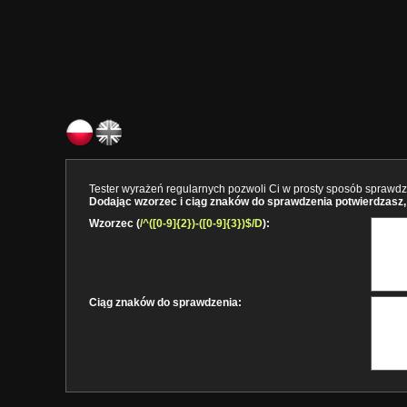
Tester wyrażeń regularnych pozwoli Ci w prosty sposób sprawdzi
Dodając wzorzec i ciąg znaków do sprawdzenia potwierdzasz, 
Wzorzec (
/^([0-9]{2})-([0-9]{3})$/D
):
Ciąg znaków do sprawdzenia: