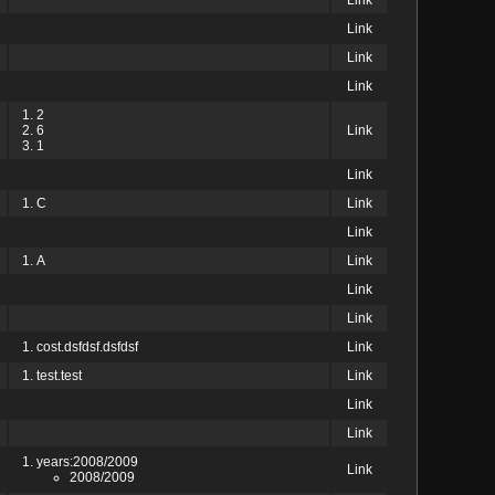
Link
Link
Link
Link
2
6
Link
1
Link
C
Link
Link
A
Link
Link
Link
cost.dsfdsf.dsfdsf
Link
test.test
Link
Link
Link
years:2008/2009
Link
2008/2009