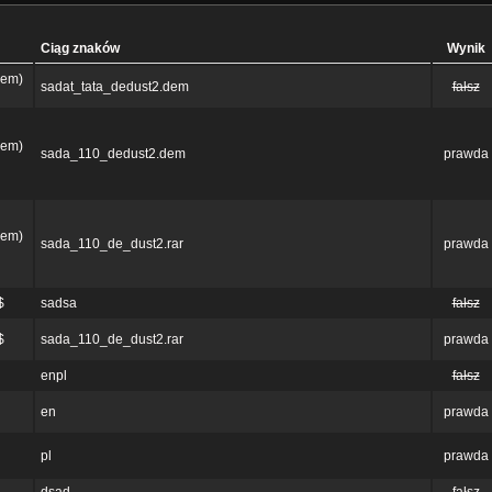
Ciąg znaków
Wynik
dem)
sadat_tata_dedust2.dem
fałsz
dem)
sada_110_dedust2.dem
prawda
dem)
sada_110_de_dust2.rar
prawda
$
sadsa
fałsz
$
sada_110_de_dust2.rar
prawda
enpl
fałsz
en
prawda
pl
prawda