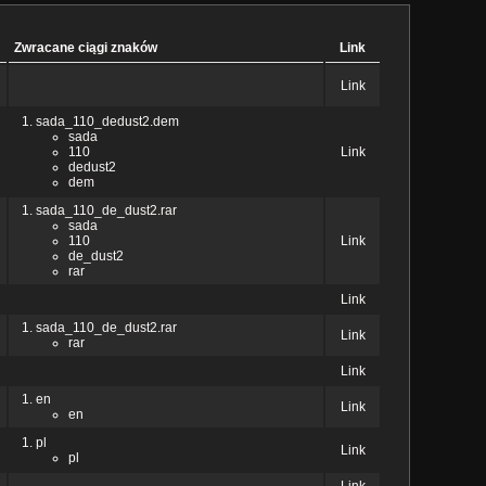
Zwracane ciągi znaków
Link
Link
sada_110_dedust2.dem
sada
110
Link
dedust2
dem
sada_110_de_dust2.rar
sada
110
Link
de_dust2
rar
Link
sada_110_de_dust2.rar
Link
rar
Link
en
Link
en
pl
Link
pl