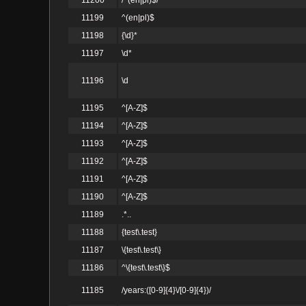
11200
/^(en|pl)$/
11199
^(en|pl)$
11198
{\d}*
11197
\d*
11196
\d
11195
^[A-Z]$
11194
^[A-Z]$
11193
^[A-Z]$
11192
^[A-Z]$
11191
^[A-Z]$
11190
^[A-Z]$
11189
.*..
11188
{test\.test}
11187
\{test\.test\}
11186
^\{test\.test\}$
11185
/years:([0-9]{4}\/[0-9]{4})/