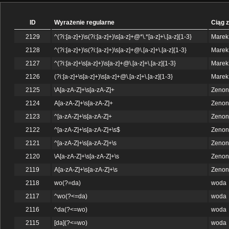
ID
Wyrażenie regularne
Ciąg 
2129
^(?i:[a-z]+)\s(?i:[a-z]+)\s[a-z]+@*\.*[a-z]+\.[a-z]{1-3}
Marek
2128
^(?i:[a-z]+)\s(?i:[a-z]+)\s[a-z]+@\.[a-z]+\.[a-z]{1-3}
Marek
2127
^(?i:[a-z]+\s[a-z]+)\s[a-z]+@\.[a-z]+\.[a-z]{1-3}
Marek
2126
(?i:[a-z]+\s[a-z]+)\s[a-z]+@\.[a-z]+\.[a-z]{1-3}
Marek
2125
\A[a-zA-Z]+\s[a-zA-Z]+
Zenon
2124
A[a-zA-Z]+\s[a-zA-Z]+
Zenon
2123
^[a-zA-Z]+\s[a-zA-Z]+
Zenon
2122
^[a-zA-Z]+\s[a-zA-Z]+\s$
Zenon
2121
^[a-zA-Z]+\s[a-zA-Z]+\s
Zenon
2120
\A[a-zA-Z]+\s[a-zA-Z]+\s
Zenon
2119
A[a-zA-Z]+\s[a-zA-Z]+\s
Zenon
2118
wo(?=da)
woda
2117
^wo(?<=da)
woda
2116
^da(?<=wo)
woda
2115
[da](?<=wo)
woda