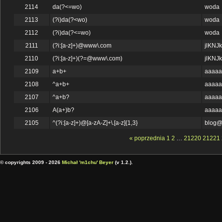
2114
da(?<=wo)
woda
2113
(?i)da(?<wo)
woda
2112
(?i)da(?<=wo)
woda
2111
(?i:[a-z]+)@www\.com
jlKN
2110
(?i:[a-z]+)(?=@www\.com)
jlKN
2109
a+b+
aaaaa
2108
^a+b+
aaaaa
2107
^a+b?
aaaaa
2106
A(a+)b?
aaaaa
2105
^(?i:[a-z]+)@[a-zA-Z]+\.[a-z]{1,3}
blog@
« poprzednia
1
2
…
21220
21221
© copyrights 2009 - 2026
Michał 'm1chu' Beyer
(v 1.2.).