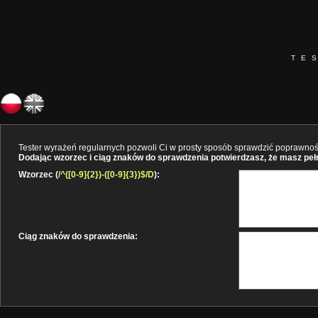
TE
Tester wyrażeń regularnych pozwoli Ci w prosty sposób sprawdzić poprawność 
Dodając wzorzec i ciąg znaków do sprawdzenia potwierdzasz, że masz pełne
Wzorzec (
/^([0-9]{2})-([0-9]{3})$/D
):
Ciąg znaków do sprawdzenia: