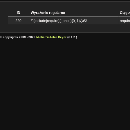
ID
Wyrażenie regularne
Ciąg 
220
/^(include|require)(_once){0, 1}\(\)$/
requir
© copyrights 2009 - 2026
Michał 'm1chu' Beyer
(v 1.2.).