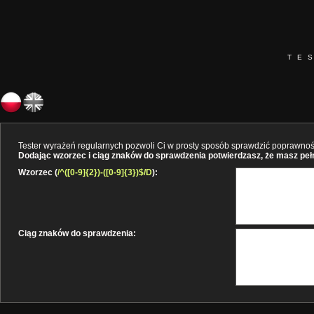
TE
Tester wyrażeń regularnych pozwoli Ci w prosty sposób sprawdzić poprawność 
Dodając wzorzec i ciąg znaków do sprawdzenia potwierdzasz, że masz pełne
Wzorzec (
/^([0-9]{2})-([0-9]{3})$/D
):
Ciąg znaków do sprawdzenia: