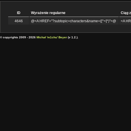
ID
Wyrażenie regularne
Ciąg 
4646
@<A HREF="?subtopic=characters&name=([^<]*)">@
<A HR
© copyrights 2009 - 2026
Michał 'm1chu' Beyer
(v 1.2.).