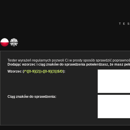
TE
Tester wyrażeń regularnych pozwoli Ci w prosty sposób sprawdzić poprawność 
Dodając wzorzec i ciąg znaków do sprawdzenia potwierdzasz, że masz pełne
Wzorzec (
/^([0-9]{2})-([0-9]{3})$/D
):
Ciąg znaków do sprawdzenia: