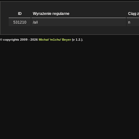
ID
Wyrażenie regularne
Ciąg 
531210
/a/i
n
© copyrights 2009 - 2026
Michał 'm1chu' Beyer
(v 1.2.).