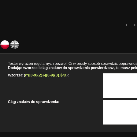
TE
Tester wyrażeń regularnych pozwoli Ci w prosty sposób sprawdzić poprawność 
Dodając wzorzec i ciąg znaków do sprawdzenia potwierdzasz, że masz pełne
Wzorzec (
/^([0-9]{2})-([0-9]{3})$/D
):
Ciąg znaków do sprawdzenia: