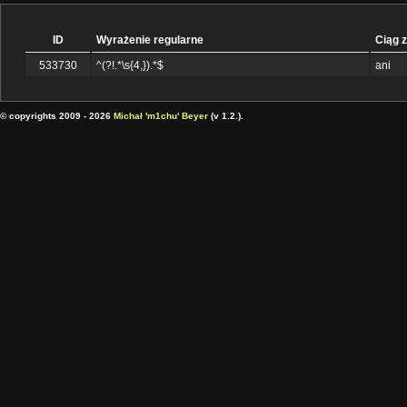
ID
Wyrażenie regularne
Ciąg 
533730
^(?!.*\s{4,}).*$
ani
© copyrights 2009 - 2026
Michał 'm1chu' Beyer
(v 1.2.).