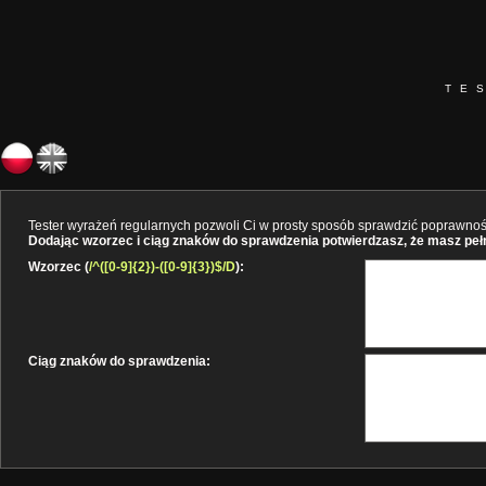
TE
Tester wyrażeń regularnych pozwoli Ci w prosty sposób sprawdzić poprawność 
Dodając wzorzec i ciąg znaków do sprawdzenia potwierdzasz, że masz pełne
Wzorzec (
/^([0-9]{2})-([0-9]{3})$/D
):
Ciąg znaków do sprawdzenia: