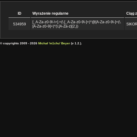
ID
Wyrażenie regularne
Ciąg 
[_A-Za-z0-9\-\+].+(\.[_A-Za-z0-9\-]+)*@[A-Za-z0-9\-]+(\.
534959
SIKO
[A-Za-z0-9]+)*(\.[A-Za-z]{2,})
© copyrights 2009 - 2026
Michał 'm1chu' Beyer
(v 1.2.).