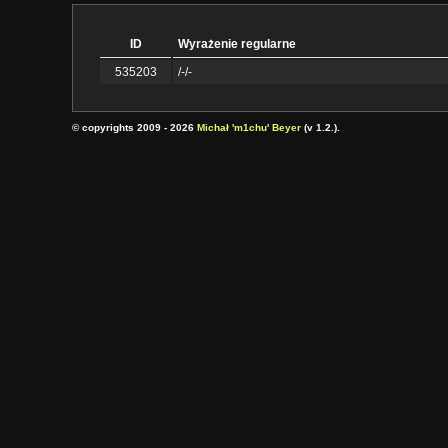
ID
Wyrażenie regularne
535203
/-/-
© copyrights 2009 - 2026
Michał 'm1chu' Beyer
(v 1.2.).