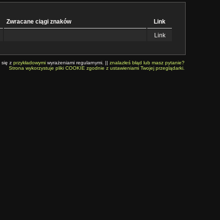
Zwracane ciągi znaków
Link
Link
 się z
przykładowymi
wyrażeniami regularnymi. ||
znalazłeś błąd lub masz pytanie?
Strona wykorzystuje pliki COOKIE zgodnie z ustawieniami Twojej przeglądarki.