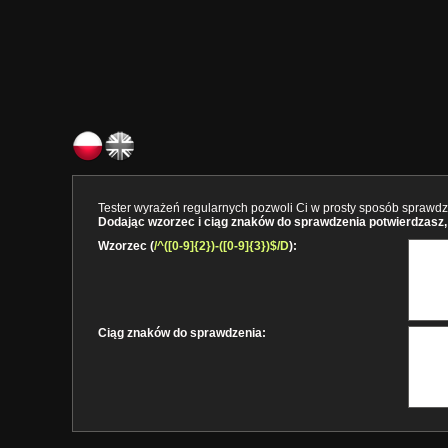
Tester wyrażeń regularnych pozwoli Ci w prosty sposób sprawdzi
Dodając wzorzec i ciąg znaków do sprawdzenia potwierdzasz, 
Wzorzec (
/^([0-9]{2})-([0-9]{3})$/D
):
Ciąg znaków do sprawdzenia: