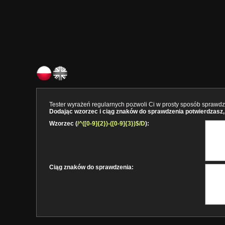
Tester wyrażeń regularnych pozwoli Ci w prosty sposób sprawdzi
Dodając wzorzec i ciąg znaków do sprawdzenia potwierdzasz, 
Wzorzec (
/^([0-9]{2})-([0-9]{3})$/D
):
Ciąg znaków do sprawdzenia: