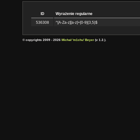
ID
Wyrażenie regularne
536308
^[A-Za-z][a-z]+[0-9]{3,5}$
© copyrights 2009 - 2026
Michał 'm1chu' Beyer
(v 1.2.).