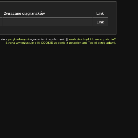
Zwracane ciągi znaków
Link
Link
 się z
przykładowymi
wyrażeniami regularnymi. ||
znalazłeś błąd lub masz pytanie?
Strona wykorzystuje pliki COOKIE zgodnie z ustawieniami Twojej przeglądarki.