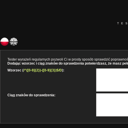
TE
Tester wyrażeń regularnych pozwoli Ci w prosty sposób sprawdzić poprawność 
Dodając wzorzec i ciąg znaków do sprawdzenia potwierdzasz, że masz pełne
Wzorzec (
/^([0-9]{2})-([0-9]{3})$/D
):
Ciąg znaków do sprawdzenia: