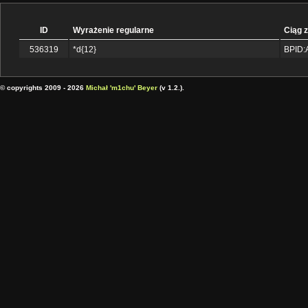
ID
Wyrażenie regularne
Ciąg 
536319
*d{12}
BPID:
© copyrights 2009 - 2026
Michał 'm1chu' Beyer
(v 1.2.).