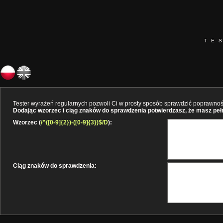
TE
Tester wyrażeń regularnych pozwoli Ci w prosty sposób sprawdzić poprawność 
Dodając wzorzec i ciąg znaków do sprawdzenia potwierdzasz, że masz pełne
Wzorzec (
/^([0-9]{2})-([0-9]{3})$/D
):
Ciąg znaków do sprawdzenia: