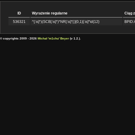
ID
Wyrażenie regularne
Ciąg 
536321
^[.\s]*)(SCB[.\s]*)*NR[.\s]*[:]{0,1}[.\s]*\d{12}
BPID:
© copyrights 2009 - 2026
Michał 'm1chu' Beyer
(v 1.2.).