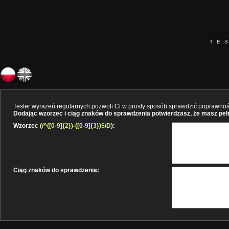
TE
Tester wyrażeń regularnych pozwoli Ci w prosty sposób sprawdzić poprawność 
Dodając wzorzec i ciąg znaków do sprawdzenia potwierdzasz, że masz pełne
Wzorzec (
/^([0-9]{2})-([0-9]{3})$/D
):
Ciąg znaków do sprawdzenia: