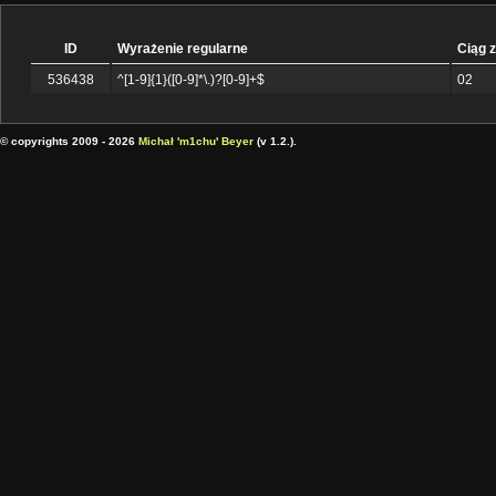
ID
Wyrażenie regularne
Ciąg 
536438
^[1-9]{1}([0-9]*\.)?[0-9]+$
02
© copyrights 2009 - 2026
Michał 'm1chu' Beyer
(v 1.2.).