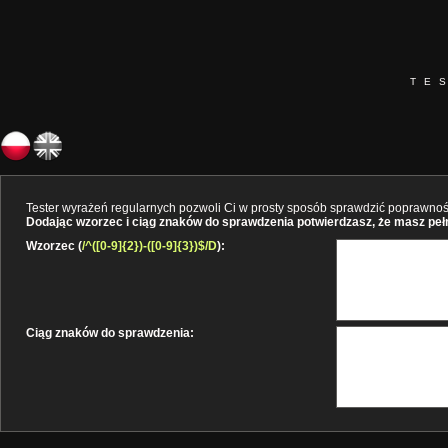
TE
Tester wyrażeń regularnych pozwoli Ci w prosty sposób sprawdzić poprawność 
Dodając wzorzec i ciąg znaków do sprawdzenia potwierdzasz, że masz pełne
Wzorzec (
/^([0-9]{2})-([0-9]{3})$/D
):
Ciąg znaków do sprawdzenia: