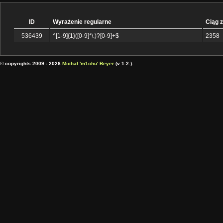
ID
Wyrażenie regularne
Ciąg 
536439
^[1-9]{1}([0-9]*\.)?[0-9]+$
2358
© copyrights 2009 - 2026
Michał 'm1chu' Beyer
(v 1.2.).