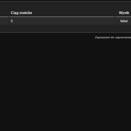
Ciąg znaków
Wynik
6
fałsz
Zapraszam do zapoznania