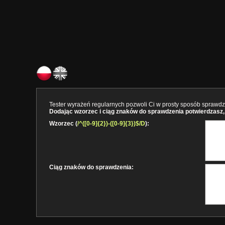
Tester wyrażeń regularnych pozwoli Ci w prosty sposób sprawdzi
Dodając wzorzec i ciąg znaków do sprawdzenia potwierdzasz, 
Wzorzec (
/^([0-9]{2})-([0-9]{3})$/D
):
Ciąg znaków do sprawdzenia: