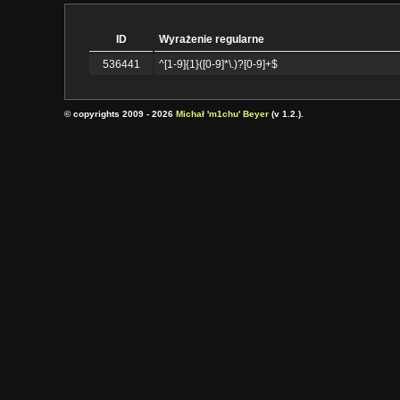
ID
Wyrażenie regularne
536441
^[1-9]{1}([0-9]*\.)?[0-9]+$
© copyrights 2009 - 2026
Michał 'm1chu' Beyer
(v 1.2.).