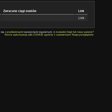
Zwracane ciągi znaków
Link
Link
 się z
przykładowymi
wyrażeniami regularnymi. ||
znalazłeś błąd lub masz pytanie?
Strona wykorzystuje pliki COOKIE zgodnie z ustawieniami Twojej przeglądarki.