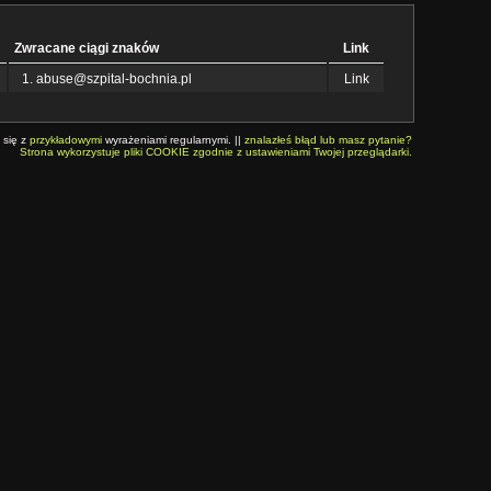
Zwracane ciągi znaków
Link
abuse@szpital-bochnia.pl
Link
 się z
przykładowymi
wyrażeniami regularnymi. ||
znalazłeś błąd lub masz pytanie?
Strona wykorzystuje pliki COOKIE zgodnie z ustawieniami Twojej przeglądarki.