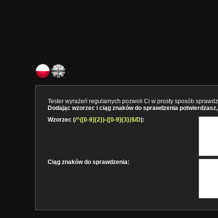
Tester wyrażeń regularnych pozwoli Ci w prosty sposób sprawdzi
Dodając wzorzec i ciąg znaków do sprawdzenia potwierdzasz, 
Wzorzec (
/^([0-9]{2})-([0-9]{3})$/D
):
Ciąg znaków do sprawdzenia: