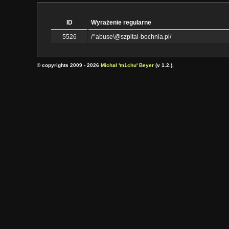
ID
Wyrażenie regularne
5526
/^abuse\@szpital-bochnia.pl/
© copyrights 2009 - 2026
Michał 'm1chu' Beyer
(v 1.2.).