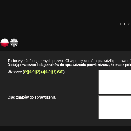
TE
Tester wyrażeń regularnych pozwoli Ci w prosty sposób sprawdzić poprawność 
Dodając wzorzec i ciąg znaków do sprawdzenia potwierdzasz, że masz pełne
Wzorzec (
/^([0-9]{2})-([0-9]{3})$/D
):
Ciąg znaków do sprawdzenia: