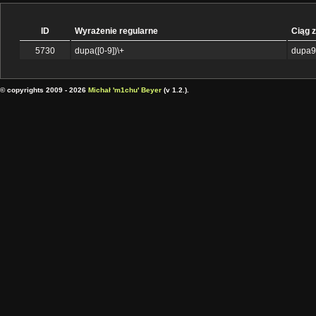
ID
Wyrażenie regularne
Ciąg 
5730
dupa([0-9])\+
dupa9
© copyrights 2009 - 2026
Michał 'm1chu' Beyer
(v 1.2.).