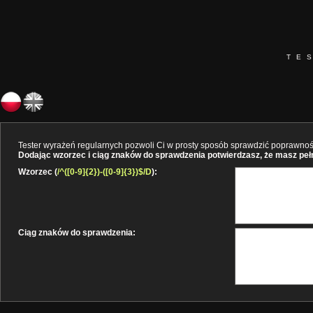
TE
Tester wyrażeń regularnych pozwoli Ci w prosty sposób sprawdzić poprawność 
Dodając wzorzec i ciąg znaków do sprawdzenia potwierdzasz, że masz pełne
Wzorzec (
/^([0-9]{2})-([0-9]{3})$/D
):
Ciąg znaków do sprawdzenia: