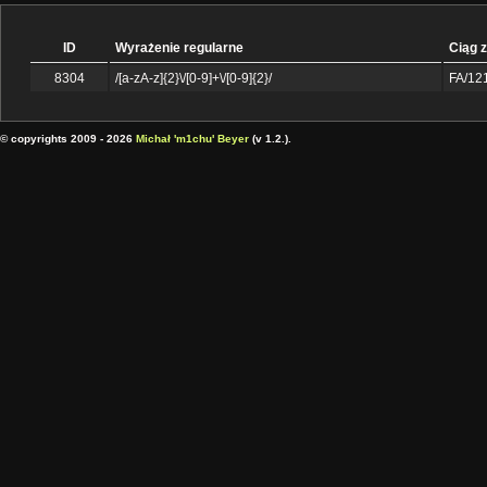
ID
Wyrażenie regularne
Ciąg 
8304
/[a-zA-z]{2}\/[0-9]+\/[0-9]{2}/
FA/12
© copyrights 2009 - 2026
Michał 'm1chu' Beyer
(v 1.2.).