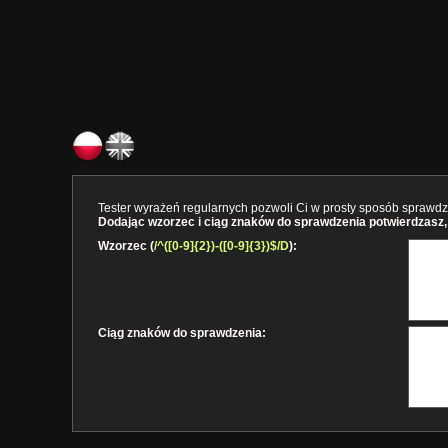
Tester wyrażeń regularnych pozwoli Ci w prosty sposób sprawdzi
Dodając wzorzec i ciąg znaków do sprawdzenia potwierdzasz, 
Wzorzec (
/^([0-9]{2})-([0-9]{3})$/D
):
Ciąg znaków do sprawdzenia: