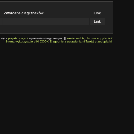
Zwracane ciągi znaków
Link
Link
 się z
przykładowymi
wyrażeniami regularnymi. ||
znalazłeś błąd lub masz pytanie?
Strona wykorzystuje pliki COOKIE zgodnie z ustawieniami Twojej przeglądarki.