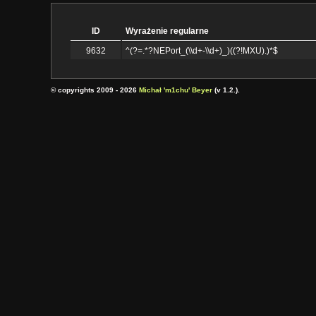
ID
Wyrażenie regularne
9632
^(?=.*?NEPort_(\\d+-\\d+)_)((?!MXU).)*$
© copyrights 2009 - 2026
Michał 'm1chu' Beyer
(v 1.2.).