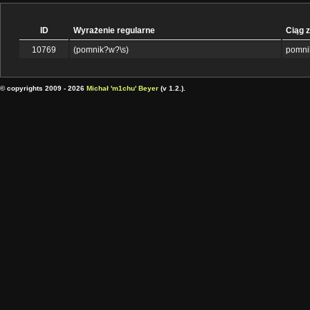
ID
Wyrażenie regularne
Ciąg 
10769
(pomnik?w?\s)
pomnik
© copyrights 2009 - 2026
Michał 'm1chu' Beyer
(v 1.2.).