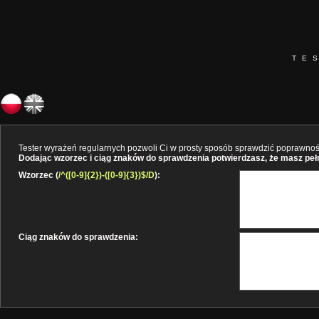
TE
Tester wyrażeń regularnych pozwoli Ci w prosty sposób sprawdzić poprawność 
Dodając wzorzec i ciąg znaków do sprawdzenia potwierdzasz, że masz pełne
Wzorzec (
/^([0-9]{2})-([0-9]{3})$/D
):
Ciąg znaków do sprawdzenia: