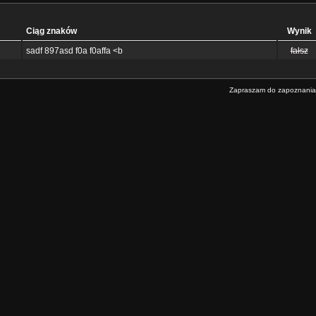
Ciąg znaków
Wynik
sadf 897asd f0a f0affa <b
fałsz
Zapraszam do zapoznania