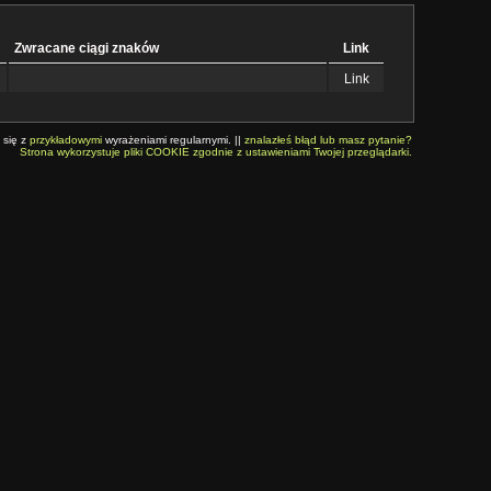
Zwracane ciągi znaków
Link
Link
 się z
przykładowymi
wyrażeniami regularnymi. ||
znalazłeś błąd lub masz pytanie?
Strona wykorzystuje pliki COOKIE zgodnie z ustawieniami Twojej przeglądarki.