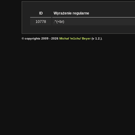
ID
Wyrażenie regularne
10778
.^(<br)
© copyrights 2009 - 2026
Michał 'm1chu' Beyer
(v 1.2.).