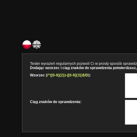
Tester wyrażeń regularnych pozwoli Ci w prosty sposób sprawdzi
Dodając wzorzec i ciąg znaków do sprawdzenia potwierdzasz, 
Wzorzec (
/^([0-9]{2})-([0-9]{3})$/D
):
Ciąg znaków do sprawdzenia: