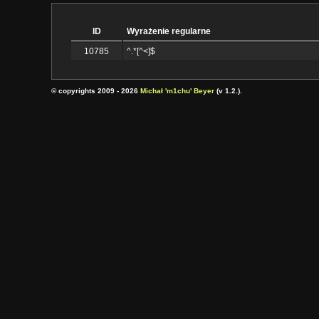
ID
Wyrażenie regularne
10785
^.*[^<]$
© copyrights 2009 - 2026
Michał 'm1chu' Beyer
(v 1.2.).