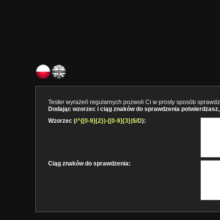
Tester wyrażeń regularnych pozwoli Ci w prosty sposób sprawdzi
Dodając wzorzec i ciąg znaków do sprawdzenia potwierdzasz, 
Wzorzec (
/^([0-9]{2})-([0-9]{3})$/D
):
Ciąg znaków do sprawdzenia: