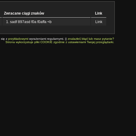
Zwracane ciągi znaków
Link
sadf 897asd f0a f0affa <b
Link
 się z
przykładowymi
wyrażeniami regularnymi. ||
znalazłeś błąd lub masz pytanie?
Strona wykorzystuje pliki COOKIE zgodnie z ustawieniami Twojej przeglądarki.