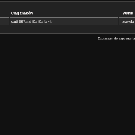
Ciąg znaków
Wynik
sadf 897asd f0a f0affa <b
prawda
Zapraszam do zapoznania