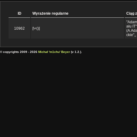
ID
Wyrażenie regularne
Ciąg 
"Adamc
ału IT
10962
[\<()]
(
A.Ada
ckie",,
© copyrights 2009 - 2026
Michał 'm1chu' Beyer
(v 1.2.).