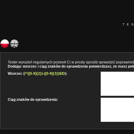
TE
Tester wyrażeń regularnych pozwoli Ci w prosty sposób sprawdzić poprawność 
Dodając wzorzec i ciąg znaków do sprawdzenia potwierdzasz, że masz pełne
Wzorzec (
/^([0-9]{2})-([0-9]{3})$/D
):
Ciąg znaków do sprawdzenia: