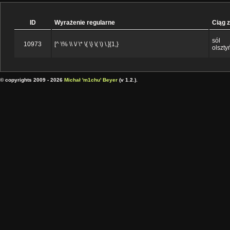
ID
Wyrażenie regularne
Ciąg 
sól
10973
[^ \% \\ \/ \* \{ \} \( \) \.]{1,}
olszty
© copyrights 2009 - 2026
Michał 'm1chu' Beyer
(v 1.2.).