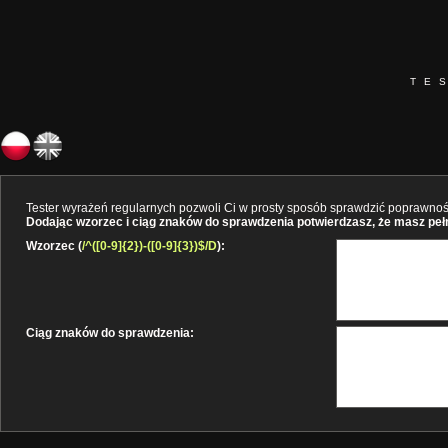
TE
Tester wyrażeń regularnych pozwoli Ci w prosty sposób sprawdzić poprawność 
Dodając wzorzec i ciąg znaków do sprawdzenia potwierdzasz, że masz pełne
Wzorzec (
/^([0-9]{2})-([0-9]{3})$/D
):
Ciąg znaków do sprawdzenia: