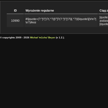
ID
Wyrażenie regularne
Ciąg 
[quote
#\[quote=(?:"|\"|')?(.*?)[\"']?(?:"|\"|')?\](.*?)\[\/quote\](\r\n?|
10990
asdas
\n?)#esi
[/quote
© copyrights 2009 - 2026
Michał 'm1chu' Beyer
(v 1.2.).