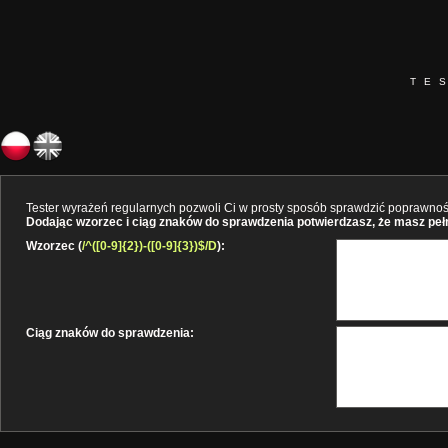
TE
Tester wyrażeń regularnych pozwoli Ci w prosty sposób sprawdzić poprawność 
Dodając wzorzec i ciąg znaków do sprawdzenia potwierdzasz, że masz pełne
Wzorzec (
/^([0-9]{2})-([0-9]{3})$/D
):
Ciąg znaków do sprawdzenia: