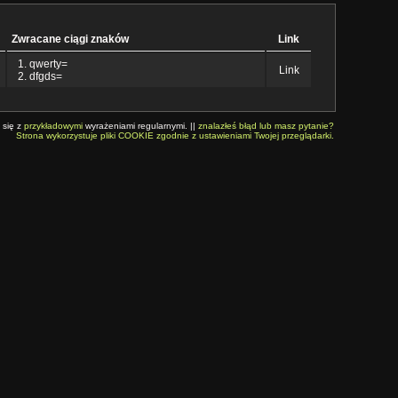
Zwracane ciągi znaków
Link
qwerty=
Link
dfgds=
 się z
przykładowymi
wyrażeniami regularnymi. ||
znalazłeś błąd lub masz pytanie?
Strona wykorzystuje pliki COOKIE zgodnie z ustawieniami Twojej przeglądarki.