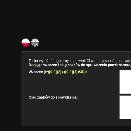
Tester wyrażeń regularnych pozwoli Ci w prosty sposób sprawdzi
Dodając wzorzec i ciąg znaków do sprawdzenia potwierdzasz, 
Wzorzec (
/^([0-9]{2})-([0-9]{3})$/D
):
Ciąg znaków do sprawdzenia: