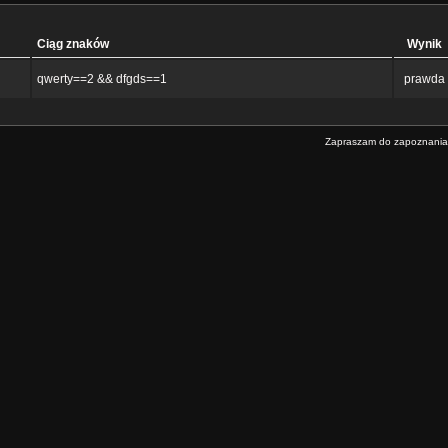
Ciąg znaków
Wynik
qwerty==2 && dfgds==1
prawda
Zapraszam do zapoznania