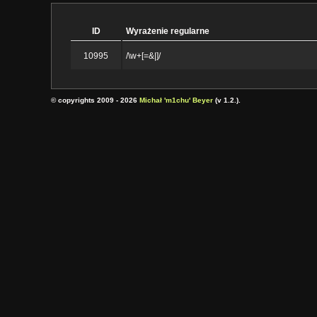
ID
Wyrażenie regularne
10995
/\w+[=&|]/
© copyrights 2009 - 2026
Michał 'm1chu' Beyer
(v 1.2.).