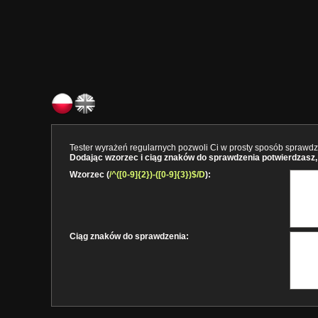
Tester wyrażeń regularnych pozwoli Ci w prosty sposób sprawdzi
Dodając wzorzec i ciąg znaków do sprawdzenia potwierdzasz, 
Wzorzec (
/^([0-9]{2})-([0-9]{3})$/D
):
Ciąg znaków do sprawdzenia: