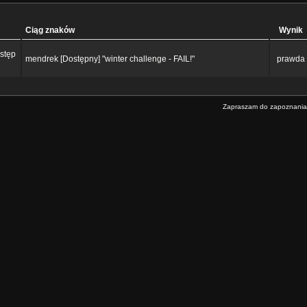
Ciąg znaków
Wynik
ostęp
mendrek [Dostępny] "winter challenge - FAIL!"
prawda
Zapraszam do zapoznania