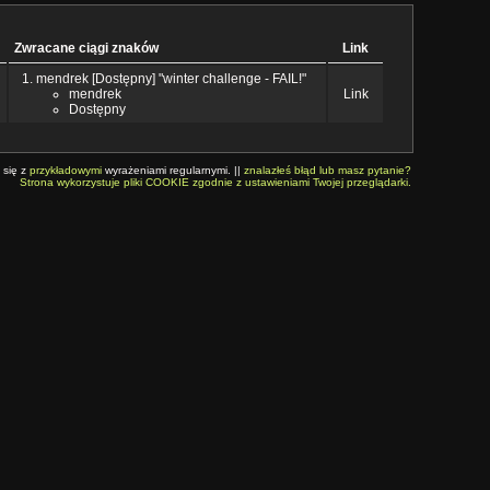
Zwracane ciągi znaków
Link
mendrek [Dostępny] "winter challenge - FAIL!"
mendrek
Link
Dostępny
 się z
przykładowymi
wyrażeniami regularnymi. ||
znalazłeś błąd lub masz pytanie?
Strona wykorzystuje pliki COOKIE zgodnie z ustawieniami Twojej przeglądarki.