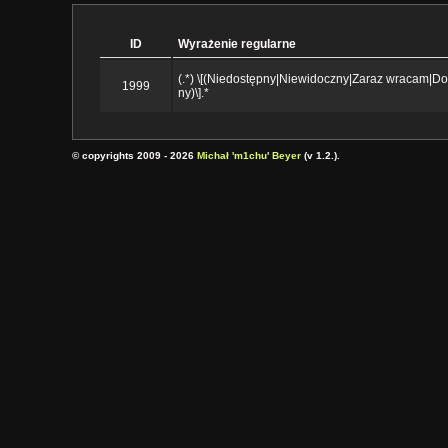
ID
Wyrażenie regularne
(.*) \[(Niedostępny|Niewidoczny|Zaraz wracam|D
1999
ny)\].*
© copyrights 2009 - 2026
Michał 'm1chu' Beyer
(v 1.2.).