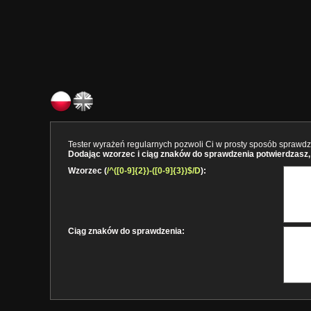
Tester wyrażeń regularnych pozwoli Ci w prosty sposób sprawdzi
Dodając wzorzec i ciąg znaków do sprawdzenia potwierdzasz, 
Wzorzec (
/^([0-9]{2})-([0-9]{3})$/D
):
Ciąg znaków do sprawdzenia: