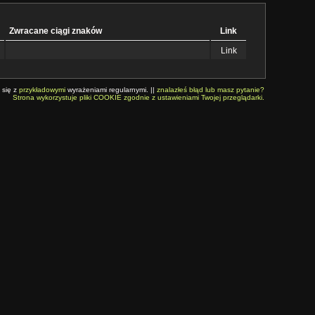
Zwracane ciągi znaków
Link
Link
 się z
przykładowymi
wyrażeniami regularnymi. ||
znalazłeś błąd lub masz pytanie?
Strona wykorzystuje pliki COOKIE zgodnie z ustawieniami Twojej przeglądarki.