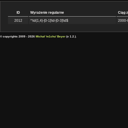
ID
Wyrażenie regularne
Ciąg 
2012
^\\d{1,4}-[0-1]\\d-[0-3]\\d$
2000-
© copyrights 2009 - 2026
Michał 'm1chu' Beyer
(v 1.2.).