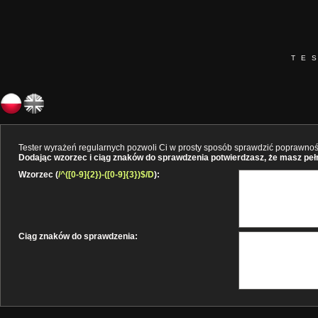
TE
Tester wyrażeń regularnych pozwoli Ci w prosty sposób sprawdzić poprawność 
Dodając wzorzec i ciąg znaków do sprawdzenia potwierdzasz, że masz pełne
Wzorzec (
/^([0-9]{2})-([0-9]{3})$/D
):
Ciąg znaków do sprawdzenia: