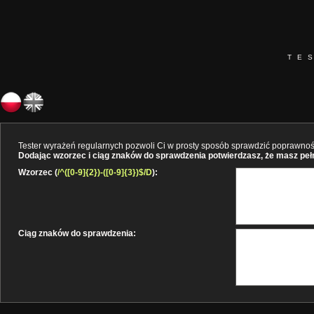
TE
Tester wyrażeń regularnych pozwoli Ci w prosty sposób sprawdzić poprawność 
Dodając wzorzec i ciąg znaków do sprawdzenia potwierdzasz, że masz pełne
Wzorzec (
/^([0-9]{2})-([0-9]{3})$/D
):
Ciąg znaków do sprawdzenia: