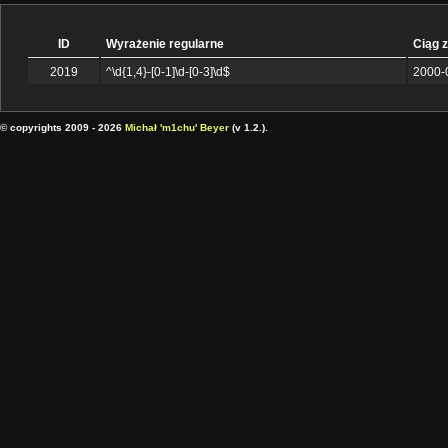
ID
Wyrażenie regularne
Ciąg 
2019
^\d{1,4}-[0-1]\d-[0-3]\d$
2000-
© copyrights 2009 - 2026
Michał 'm1chu' Beyer
(v 1.2.).