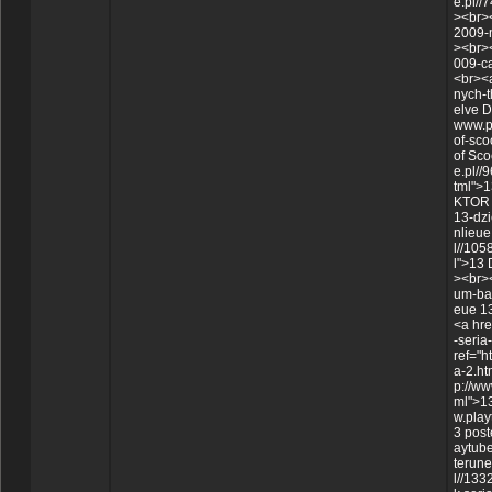
e.pl//
><br><
2009-n
><br><
009-c
<br><a
nych-t
elve D
www.p
of-sc
of Sco
e.pl//
tml">1
KTOR /
13-dzi
nlieue
l//105
l">13 
><br><
um-ban
eue 13
<a hre
-seria
ref="h
a-2.ht
p://ww
ml">13
w.play
3 post
aytube
terune
l//133