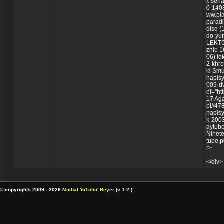
k seri
0-1408
ww.pl
paradi
dise (
do-yum
LEKTOR
znic-1
06) le
2-khro
ki Smu
napisy
009-dv
ef="ht
17 Aga
pl//47
napisy
k-2003
aytube
Ninete
tube.p
r>
</div>
© copyrights 2009 - 2026
Michał 'm1chu' Beyer
(v 1.2.).