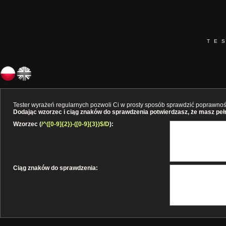
TE
Tester wyrażeń regularnych pozwoli Ci w prosty sposób sprawdzić poprawność 
Dodając wzorzec i ciąg znaków do sprawdzenia potwierdzasz, że masz pełne
Wzorzec (
/^([0-9]{2})-([0-9]{3})$/D
):
Ciąg znaków do sprawdzenia: