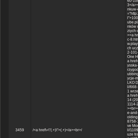
60-10
3</a><
nkuw-
="http
l">100
ube.pl
nków o
ziych
><a hr
c-8.ht
w.play
ch ucz
2-101
One H
a href
ysska
rzygod
ubbing
ycje-m
LKO D
l//668
1 wrz
a href
14 (20
1114-2
><br><
e-and-
olding
8758-1
ve Mon
3459
/<a href\=\"(.+)\">(.+)</a><br>/
l//110
uze tr