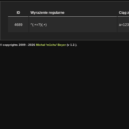
ID
Wyrażenie regularne
Ciąg 
4689
^(.+=?)(.+)
a=123
© copyrights 2009 - 2026
Michał 'm1chu' Beyer
(v 1.2.).