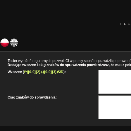
TE
Tester wyrażeń regularnych pozwoli Ci w prosty sposób sprawdzić poprawność 
Dodając wzorzec i ciąg znaków do sprawdzenia potwierdzasz, że masz pełne
Wzorzec (
/^([0-9]{2})-([0-9]{3})$/D
):
Ciąg znaków do sprawdzenia: