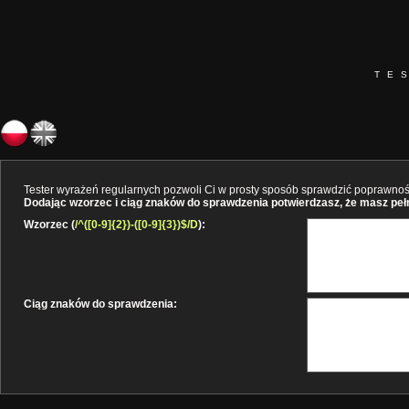
TE
Tester wyrażeń regularnych pozwoli Ci w prosty sposób sprawdzić poprawność 
Dodając wzorzec i ciąg znaków do sprawdzenia potwierdzasz, że masz pełne
Wzorzec (
/^([0-9]{2})-([0-9]{3})$/D
):
Ciąg znaków do sprawdzenia: