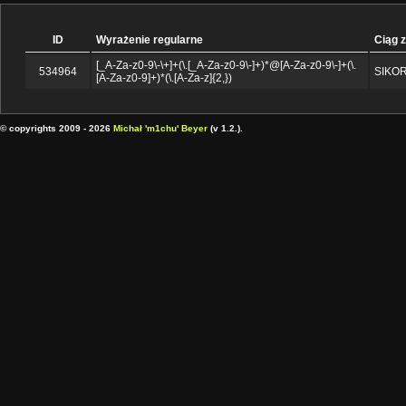
ID
Wyrażenie regularne
Ciąg 
[_A-Za-z0-9\-\+]+(\.[_A-Za-z0-9\-]+)*@[A-Za-z0-9\-]+(\.
534964
SIKO
[A-Za-z0-9]+)*(\.[A-Za-z]{2,})
© copyrights 2009 - 2026
Michał 'm1chu' Beyer
(v 1.2.).