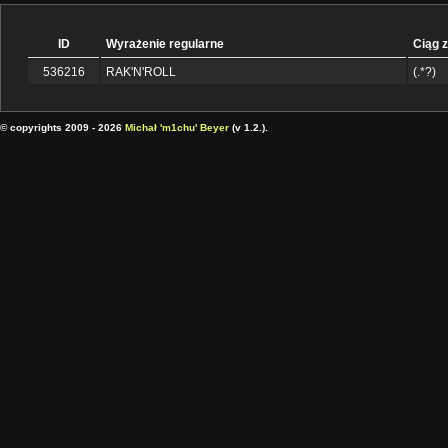
ID
Wyrażenie regularne
Ciąg 
536216
RAK'N'ROLL
(.*?)
© copyrights 2009 - 2026
Michał 'm1chu' Beyer
(v 1.2.).