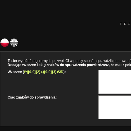
TE
Tester wyrażeń regularnych pozwoli Ci w prosty sposób sprawdzić poprawność 
Dodając wzorzec i ciąg znaków do sprawdzenia potwierdzasz, że masz pełne
Wzorzec (
/^([0-9]{2})-([0-9]{3})$/D
):
Ciąg znaków do sprawdzenia: