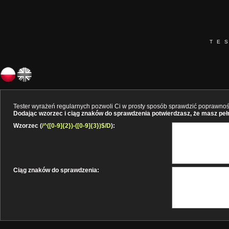
TE
Tester wyrażeń regularnych pozwoli Ci w prosty sposób sprawdzić poprawność 
Dodając wzorzec i ciąg znaków do sprawdzenia potwierdzasz, że masz pełne
Wzorzec (
/^([0-9]{2})-([0-9]{3})$/D
):
Ciąg znaków do sprawdzenia: