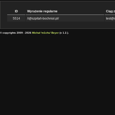
ID
Wyrażenie regularne
Ciąg 
5514
/\@szpital\-bochnia\.pl/
test@s
© copyrights 2009 - 2026
Michał 'm1chu' Beyer
(v 1.2.).