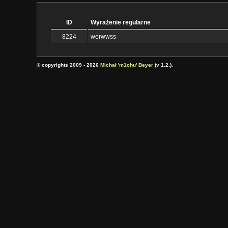
ID
Wyrażenie regularne
8224
werwwss
© copyrights 2009 - 2026
Michał 'm1chu' Beyer
(v 1.2.).