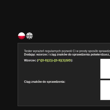
Tester wyrażeń regularnych pozwoli Ci w prosty sposób sprawdzi
Dodając wzorzec i ciąg znaków do sprawdzenia potwierdzasz, 
Wzorzec (
/^([0-9]{2})-([0-9]{3})$/D
):
Ciąg znaków do sprawdzenia: