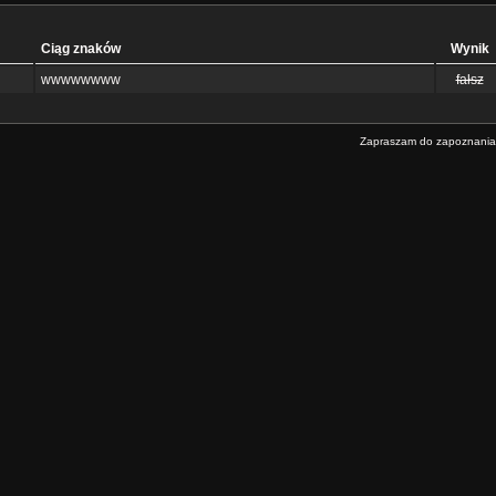
Ciąg znaków
Wynik
wwwwwwww
fałsz
Zapraszam do zapoznania