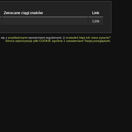
Zwracane ciągi znaków
Link
Link
 się z
przykładowymi
wyrażeniami regularnymi. ||
znalazłeś błąd lub masz pytanie?
Strona wykorzystuje pliki COOKIE zgodnie z ustawieniami Twojej przeglądarki.