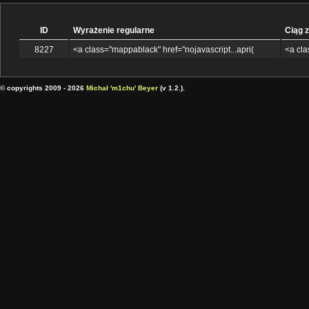
ID
Wyrażenie regularne
Ciąg 
8227
<a class="mappablack" href="nojavascript...apri(
<a cla
© copyrights 2009 - 2026
Michał 'm1chu' Beyer
(v 1.2.).