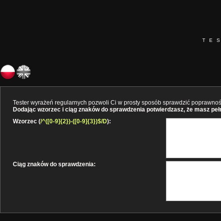
TE
Tester wyrażeń regularnych pozwoli Ci w prosty sposób sprawdzić poprawność 
Dodając wzorzec i ciąg znaków do sprawdzenia potwierdzasz, że masz pełne
Wzorzec (
/^([0-9]{2})-([0-9]{3})$/D
):
Ciąg znaków do sprawdzenia: