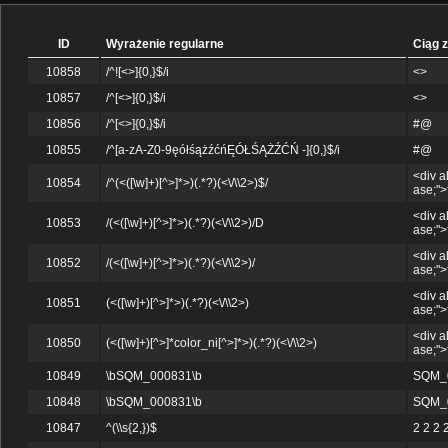
ID
Wyrażenie regularne
Ciąg 
10858
/^![<>]{0,}$/i
<>
10857
/^[<>]{0,}$/i
<>
10856
/^[<>]{0,}$/i
#@
10855
/^[a-zA-Z0-9ęółśążźćńĘÓŁŚĄŻŹĆŃ -]{0,}$/i
#@
<div a
10854
/^(<([\w]+)[^>]*>)(.*?)(<\/\\2>)$/
ase;">
<div a
10853
/(<([\w]+)[^>]*>)(.*?)(<\/\\2>)/D
ase;">
<div a
10852
/(<([\w]+)[^>]*>)(.*?)(<\/\\2>)/
ase;">
<div a
10851
(<([\w]+)[^>]*>)(.*?)(<\/\\2>)
ase;">
<div a
10850
(<([\w]+)[^>]*color_ni[^>]*>)(.*?)(<\/\\2>)
ase;">
10849
\bSQM_000831\b
SQM_
10848
\bSQM_000831\b
SQM_
10847
^(\\s{2,})$
2 2 2 