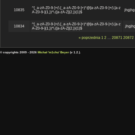
^[_a-zA-Z0-9-]+(\.[_a-zA-Z0-9-]+)*@[a-zA-Z0-9-]+(\.[a-z
10835
jhgjhg
A-Z0-9-]{1,})*\.([a-zA-Z]{2,}){1}$
^[_a-zA-Z0-9-]+(\.[_a-zA-Z0-9-]+)*@[a-zA-Z0-9-]+(\.[a-z
10834
.jhgjh
A-Z0-9-]{1,})*\.([a-zA-Z]{2,}){1}$
« poprzednia
1
2
…
20871
20872
© copyrights 2009 - 2026
Michał 'm1chu' Beyer
(v 1.2.).