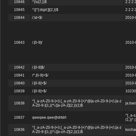
10846
^(\s{2,})$
2 2 2 
10845
^([^[:digit:]]{2,})$
2 2 2 
10844
/.\d+$/
2010-
10843
/.[0-9]/
2010-
10842
/.[0-9]$/
2010-
10841
/^.[0-9]+$/
2010-
10840
/.[0-9]+$/
2010-
10839
/.[0-9]+$/
10230
^[_a-zA-Z0-9-]+(\.[_a-zA-Z0-9-]+)*@[a-zA-Z0-9-]+(\.[a-z
10838
ja.bar
A-Z0-9-]{1,})*\.([a-zA-Z]{2,}){1}$
^[_a-z
10837
qweqwe.qwe@drtdrt
{1,})*.
^[_a-zA-Z0-9-]+(\.[_a-zA-Z0-9-]+)*@[a-zA-Z0-9-]+(\.[a-z
10836
kocha
A-Z0-9-]{1,})*\.([a-zA-Z]{2,}){1}$