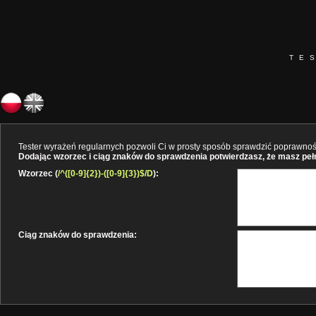
TE
Tester wyrażeń regularnych pozwoli Ci w prosty sposób sprawdzić poprawność 
Dodając wzorzec i ciąg znaków do sprawdzenia potwierdzasz, że masz pełne
Wzorzec (
/^([0-9]{2})-([0-9]{3})$/D
):
Ciąg znaków do sprawdzenia: