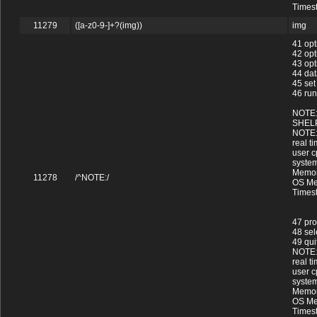
Times
11279
([a-z0-9-]+?(img))
img
41 opt
42 opt
43 op
44 dat
45 set
46 run
NOTE: 
SHEL
NOTE: 
real t
user c
system
Memor
11278
/^NOTE:/
OS Me
Times
47 pro
48 sel
49 quit
NOTE:
real t
user c
system
Memor
OS Me
Times