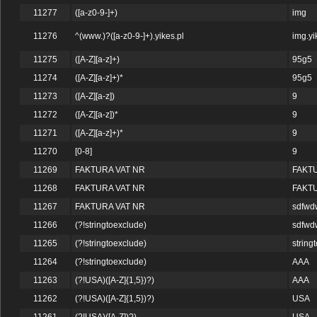
11277
([a-z0-9-]+)
img
11276
^(www.)?([a-z0-9-]+).yikes.pl
img.yi
11275
([A-Z][a-z]+)
95g5
11274
([A-Z][a-z]+)*
95g5
11273
([A-Z][a-z])
9
11272
([A-Z][a-z])*
9
11271
([A-Z][a-z]+)*
9
11270
[0-8]
9
11269
FAKTURA VAT NR
FAKTU
11268
FAKTURA VAT NR
FAKTU
11267
FAKTURA VAT NR
sdfwd
11266
(?!stringtoexclude)
sdfwd
11265
(?!stringtoexclude)
string
11264
(?!stringtoexclude)
AAA
11263
(?!USA)([A-Z]{1,5})?)
AAA
11262
(?!USA)([A-Z]{1,5})?)
USA