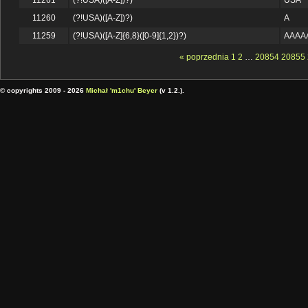
11261
(?!USA)([A-Z])?)
USA
11260
(?!USA)([A-Z])?)
A
11259
(?!USA)([A-Z]{6,8}([0-9]{1,2})?)
AAAA
« poprzednia
1
2
…
20854
20855
© copyrights 2009 - 2026
Michał 'm1chu' Beyer
(v 1.2.).