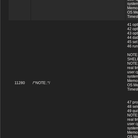
system
Memor
OS Me
Times
41 opt
42 opt
43 op
44 dat
45 set
46 run
NOTE: 
SHEL
NOTE: 
real t
user c
system
Memor
11280
/^NOTE:.*/
OS Me
Times
47 pro
48 sel
49 quit
NOTE:
real t
user c
system
Memor
OS Me