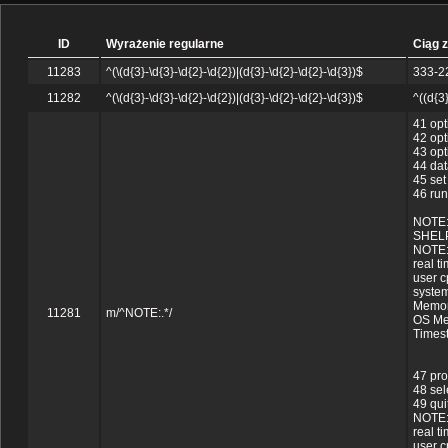
ID
Wyrażenie regularne
Ciąg 
11283
^(\(d{3}-\d{3}-\d{2}-\d{2})|(d{3}-\d{2}-\d{2}-\d{3})$
333-2
11282
^(\(d{3}-\d{3}-\d{2}-\d{2})|(d{3}-\d{2}-\d{2}-\d{3})$
^((d{3
41 opt
42 opt
43 op
44 dat
45 set
46 run
NOTE: 
SHEL
NOTE: 
real t
user c
system
Memor
11281
m/^NOTE:.*/
OS Me
Times
47 pro
48 sel
49 quit
NOTE:
real t
user c