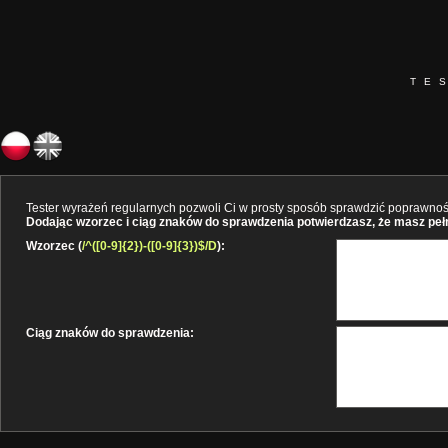
TE
Tester wyrażeń regularnych pozwoli Ci w prosty sposób sprawdzić poprawność 
Dodając wzorzec i ciąg znaków do sprawdzenia potwierdzasz, że masz pełne
Wzorzec (
/^([0-9]{2})-([0-9]{3})$/D
):
Ciąg znaków do sprawdzenia: