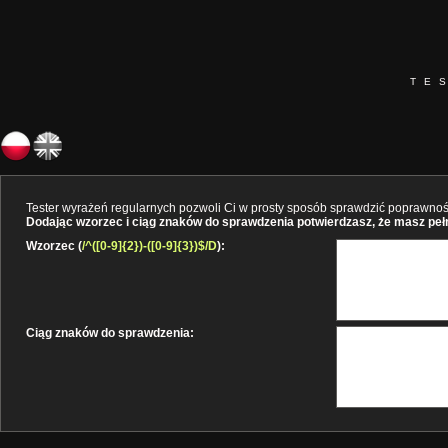
TE
Tester wyrażeń regularnych pozwoli Ci w prosty sposób sprawdzić poprawność 
Dodając wzorzec i ciąg znaków do sprawdzenia potwierdzasz, że masz pełne
Wzorzec (
/^([0-9]{2})-([0-9]{3})$/D
):
Ciąg znaków do sprawdzenia: