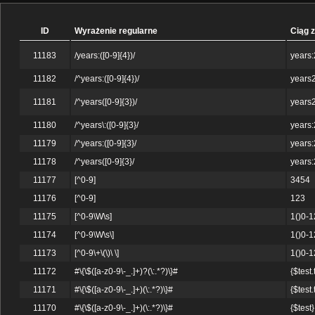
ID
Wyrażenie regularne
Ciąg 
11183
/years:([0-9]{4})/
years
11182
/^years:([0-9]{4})/
years
11181
/^years([0-9]{3})/
years
11180
/^years\:([0-9]{3}/
years
11179
/^years:([0-9]{3}/
years
11178
/^years([0-9]{3}/
years
11177
[^0-9]
3454
11176
[^0-9]
123
11175
[^0-9\W\s]
1()0-
11174
[^0-9\W\s\]
1()0-
11173
[^0-9\+\(\)\ \]
1()0-
11172
#\{\$([a-z0-9\-_.]+)?(\:.*?)\}#
{$test.
11171
#\{\$([a-z0-9\-_.]+)(\:.*?)\}#
{$test.
11170
#\{\$([a-z0-9\-_.]+)(\:.*?)\}#
{$test}