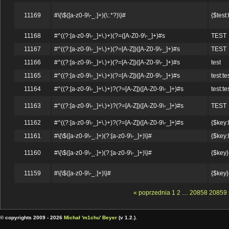
11169
#\{\$([a-z0-9\-_.]+)(\:.*?)\}#
{$test:
11168
#^((?:[a-z0-9\-_]+\.)+)(?=([A-Z0-9\-_]+)#s
TEST
11167
#^((?:[a-z0-9\-_]+\.)+)(?=[A-Z])([A-Z0-9\-_]+)#s
TEST
11166
#^((?:[a-z0-9\-_]+\.)+)(?=[A-Z])([A-Z0-9\-_]+)#s
test
11165
#^((?:[a-z0-9\-_]+\.)+)(?=[A-Z])([A-Z0-9\-_]+)#s
test:te
11164
#^((?:[a-z0-9\-_]+\.)+)?(?=[A-Z])([A-Z0-9\-_]+)#s
test:te
11163
#^((?:[a-z0-9\-_]+\.)+)?(?=[A-Z])([A-Z0-9\-_]+)#s
TEST
11162
#^((?:[a-z0-9\-_]+\.)+)?(?=[A-Z])([A-Z0-9\-_]+)#s
{$key:l
11161
#\{\$([a-z0-9\-_.]+)(?:[a-z0-9\-_]+)\}#
{$key:l
11160
#\{\$([a-z0-9\-_.]+)(?:[a-z0-9\-_]+)\}#
{$key}
11159
#\{\$([a-z0-9\-_.]+)\}#
{$key}
« poprzednia
1
2
…
20858
20859
© copyrights 2009 - 2026
Michał 'm1chu' Beyer
(v 1.2.).